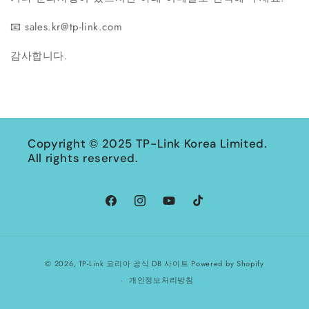
📧 sales.kr@tp-link.com
감사합니다.
Copyright © 2025 TP-Link Korea Limited.
All rights reserved.
Facebook
Instagram
YouTube
TikTok
결
© 2026,
TP-Link 코리아 공식 DB 사이트
Powered by Shopify
제
개인정보처리방침
방