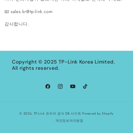
📧 sales.kr@tp-link.com
감사합니다.
Copyright © 2025 TP-Link Korea Limited.
All rights reserved.
Facebook
Instagram
YouTube
TikTok
결
© 2026,
TP-Link 코리아 공식 DB 사이트
Powered by Shopify
제
개인정보처리방침
방