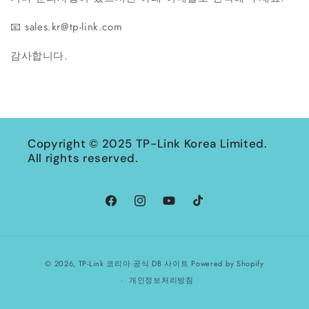
📧 sales.kr@tp-link.com
감사합니다.
Copyright © 2025 TP-Link Korea Limited.
All rights reserved.
Facebook
Instagram
YouTube
TikTok
결
© 2026,
TP-Link 코리아 공식 DB 사이트
Powered by Shopify
제
개인정보처리방침
방